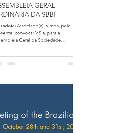
SSEMBLEIA GERAL
RDINÁRIA DA SBBf
ezado(a) Associado(a), Vimos, pela
sente, convocar V.S.a. para a
sembleia Geral da Sociedade
sileira de Biofísica (SBBf) a ser...