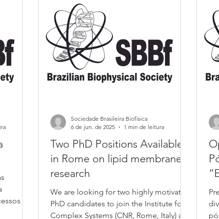
Sociedade Brasileira Biofisica
ura
6 de jun. de 2025
1 min de leitura
a
Two PhD Positions Available
O
in Rome on lipid membrane
P
research
“E
as
da
a
We are looking for two highly motivated
Pr
d
PhD candidates to join the Institute for
di
Complex Systems (CNR, Rome, Italy) as
pó