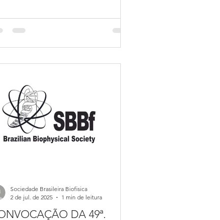
so você seja doutor, não tenha
nefício complementar ou reserva
cnica da FAPESP, e pretenda
resentar trabalho no evento, pode ser
luído(a) nesta solicitação de auxílio.
ste contexto, solicitamos que
spondam este email até o dia 15 de
ril enviando sua súmula curricular
PES
Sociedade Brasileira Biofisica
2 de jul. de 2025
1 min de leitura
ONVOCAÇÃO DA 49ª.