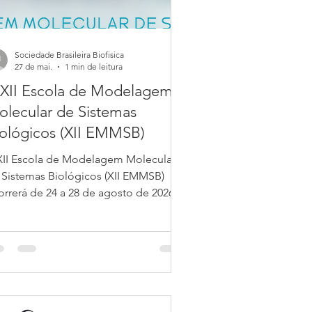
Sociedade Brasileira Biofisica
27 de mai.
1 min de leitura
 XII Escola de Modelagem
lecular de Sistemas
ológicos (XII EMMSB)
XII Escola de Modelagem Molecular
 Sistemas Biológicos (XII EMMSB)
orrerá de 24 a 28 de agosto de 2026 e
nto em formato híbrido,
m atividades presenciais e online.
sta décima segunda edição,
memoramos mais de duas décadas
ntribuindo para a formação de
squisadores e, consequentemente,
ra o desenvolvimento de uma área