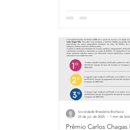
reunião 2026 da SBBf, que oco
Rio de Janeiro de 20 a 23 de o
Caso você seja doutor, não te
benefício complementar ou re
técnica da FAPESP, e pretenda
apresentar trabalho no evento,
incluído(a) nesta solicitação de 
Informamos que o prazo foi e
até o dia 22 de abril . Solicitamos que
respondam este email enviand
Sociedade Brasileira Biofisica
25 de jul. de 2025
1 min de leit
Prêmio Carlos Chagas 