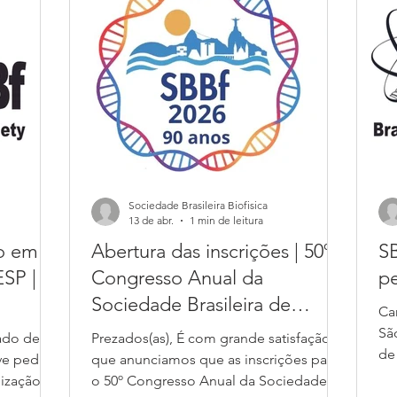
est
Mo
vi
in
Sociedade Brasileira Biofisica
13 de abr.
1 min de leitura
ão em
Abertura das inscrições | 50º
SB
ESP |
Congresso Anual da
pe
Sociedade Brasileira de
Ca
Biofísica
Sã
ado de
Prezados(as), É com grande satisfação
de
ve pedido
que anunciamos que as inscrições para
re
nização da
o 50º Congresso Anual da Sociedade
Ri