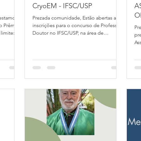
CryoEM - IFSC/USP
A
O
 estamos
Prezada comunidade, Estão abertas as
inscrições para o concurso de Professor
Pr
mite: 31
Doutor no IFSC/USP, na área de
pre
Criomicroscopia. As...
As
Bra