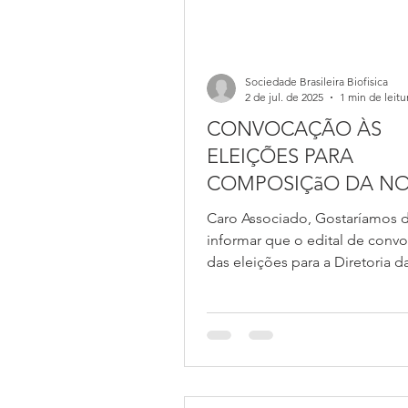
Sociedade Brasileira Biofisica
2 de jul. de 2025
1 min de leitu
CONVOCAÇÃO ÀS
ELEIÇÕES PARA
COMPOSIÇãO DA N
DIRETORIA DA SOCI
Caro Associado, Gostaríamos 
BRASILEIRA DE BIOFÍ
informar que o edital de conv
SBBf
das eleições para a Diretoria d
Sociedade Brasileira de Biofísic