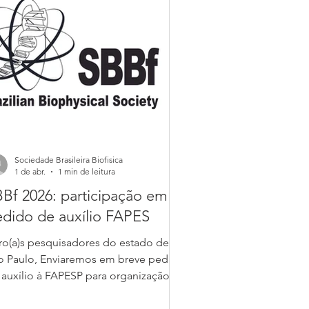
ratégica para a ciência brasileira, a
delagem Molecular. A XII EMMSB
sa reunir pesquisadores e alunos
teressados em adquiri
Sociedade Brasileira Biofisica
1 de abr.
1 min de leitura
Bf 2026: participação em
dido de auxílio FAPES
ro(a)s pesquisadores do estado de
o Paulo, Enviaremos em breve pedido
 auxílio à FAPESP para organização da
união 2026 da SBBf, que ocorrerá no
o de Janeiro de 20 a 23 de outubro.