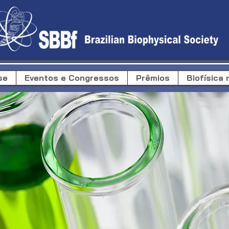
se
Eventos e Congressos
Prêmios
Biofísica