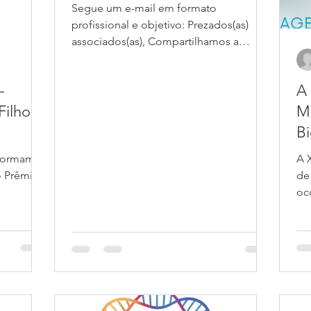
Segue um e-mail em formato
profissional e objetivo: Prezados(as)
associados(as), Compartilhamos a
divulgação do concurso para
provimento de cargo de Professor junto
–
A
ao Departamento de Biofísica da Escola
Paulista de Medicina da Unifesp. As
Filho
Mo
inscrições estão abertas até 21 de
Bi
agosto de 2026. Mais informações e o
edital completo estão disponíveis no
Informamos
A 
link
o Prêmio
de
abaixo:https://phpu.unifesp.br/concurso
oc
/inscricao//editais/edital409-2026.htm
 para
será um eve
Atenciosamente,
gosto de
co
eteu seu
Ne
co
Acesse o
co
ção
pe
osamente,
pa