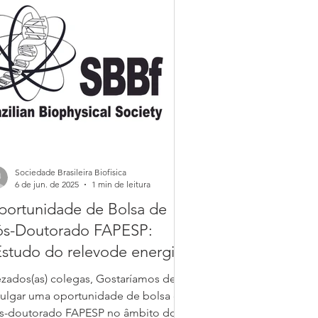
Sociedade Brasileira Biofisica
6 de jun. de 2025
1 min de leitura
portunidade de Bolsa de
ós-Doutorado FAPESP:
studo do relevode energia
 proteína intrinsicamente
ezados(as) colegas, Gostaríamos de
esordenada p53”
vulgar uma oportunidade de bolsa de
s-doutorado FAPESP no âmbito do