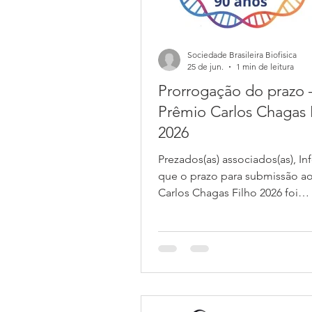
Sociedade Brasileira Biofisica
25 de jun.
1 min de leitura
Prorrogação do prazo 
Prêmio Carlos Chagas 
2026
Prezados(as) associados(as), 
que o prazo para submissão a
Carlos Chagas Filho 2026 foi
prorrogado. A nova data limite
envio das inscrições é 16 de a
2026. Se você ainda não subm
trabalho, esta é uma excelente
oportunidade para participar. 
regulamento e envie sua inscri
dentro do novo prazo. Atenci