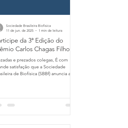
Sociedade Brasileira Biofisica
11 de jun. de 2025
1 min de leitura
rticipe da 3ª Edição do
êmio Carlos Chagas Filho
ezadas e prezados colegas, É com
ande satisfação que a Sociedade
sileira de Biofísica (SBBf) anuncia a 3ª
ição do Prêmio Carlos...