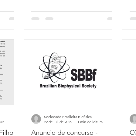
rrerá no
Brasileira de Biofísica (SBBf) estão
Ca
utubro.
oficialmente abertas! Esta edição será
be
nha
especialmente marcante, celebrando os
té
serva
90 anos da SBBf, reunindo
ap
pesquisadores, estudantes e
inc
 pode ser
profissionais para compartilhar avanços
Ne
auxílio.
científicos, promover discussões de alto
re
stendido
nível e fortalecer colaborações na área
ab
de Biofísica. Data do evento: 20 a 23 de
FA
o sua
outubro de 2026 Local: Riale Brisa Ba
Sociedade Brasileira Biofisica
ura
22 de jul. de 2025
1 min de leitura
Filho
Anuncio de concurso -
C