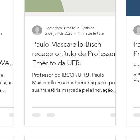
Sociedade Brasileira Biofisica
ra
2 de jul. de 2025
1 min de leitura
Paulo Mascarello Bisch
Pa
recebe o título de Professor
Pr
OVA
Emérito da UFRJ
Pr
EDADE
gr
de
Professor do IBCCF/UFRJ, Paulo
SICA –
Bra
ocação
Mascarello Bisch é homenageado por
ed
a
sua trajetória marcada pela inovação,
a...
excelência acadêmica e valiosa...