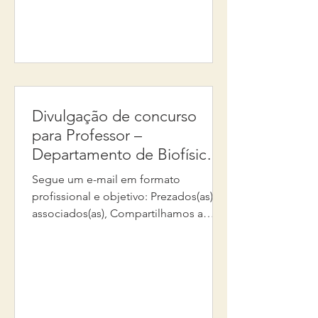
agosto de 2026. Se você ainda não
submeteu seu trabalho, esta é uma
excelente oportunidade para
participar. Acesse o regulamento e
envie sua inscrição dentro do novo
prazo. Atenciosamente,
Divulgação de concurso
para Professor –
Departamento de Biofísica
(Unifesp)
Segue um e-mail em formato
profissional e objetivo: Prezados(as)
associados(as), Compartilhamos a
divulgação do concurso para
provimento de cargo de Professor
junto ao Departamento de Biofísica da
Escola Paulista de Medicina da
Unifesp. As inscrições estão abertas
até 21 de agosto de 2026. Mais