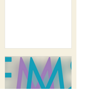
informações e o edital completo estão
disponíveis no link
abaixo:https://phpu.unifesp.br/concur
so/inscricao//editais/edital409-
2026.htm Atenciosamente,