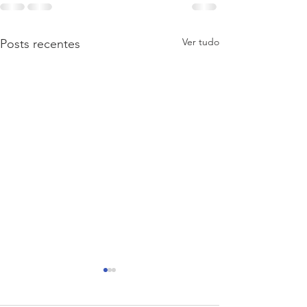
Ver tudo
Posts recentes
Divulgação de concurso
para Professor –