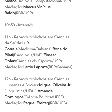
Santos
(Biologia Computacional/USP). 
Mediação:
Marcus Vinícius 
Baldo
(RBR/USP)..
10h50 - Intervalo
11h - Reprodutibilidade em Ciências 
da Saúde:
Luís 
Correia
(Medicina/Bahiana),
Ronaldo 
Pilati
(Psicologia/UnB),
Eimear 
Dolan
(Ciências do Esporte/USP). 
Mediação:
Larrie Laporte
(RBR/Bahiana).
12h - Reprodutibilidade em Ciências 
Humanas e Sociais:
Miguel Oliveira Jr.
(Linguística/UFAL),
Amanda 
Domingos
(Ciência Política/UFPE). 
Mediação:
Raquel Freitag
(RBR/UFS)